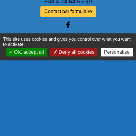
+33 4 74 64 65 90
Contact par formulaire
This site uses cookies and gives you control over what you want
to activate
Liens
OK, accept all
Deny all cookies
Personalize
PANNEAU POCKET
NOS PARTENAIRES
COMMISSION EUROPÉENNE
L'EUROPE S'ENGAGE EN RÉGION
COR - PROGRAMME LEADER
LA RÉGION