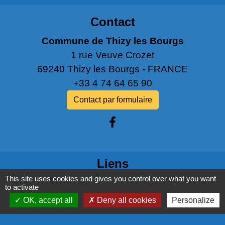
Contact
Commune de Thizy les Bourgs
1 rue Veuve Crozet
69240 Thizy les Bourgs - FRANCE
+33 4 74 64 65 90
Contact par formulaire
Liens
This site uses cookies and gives you control over what you want
PANNEAU POCKET
to activate
OK, accept all
Deny all cookies
Personalize
NOS PARTENAIRES