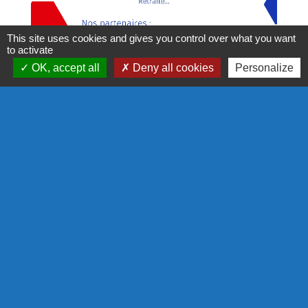
This site uses cookies and gives you control over what you want
to activate
OK, accept all
Deny all cookies
Personalize
Contact
Commune de Thizy les Bourgs
1 rue Veuve Crozet
69240 Thizy les Bourgs - FRANCE