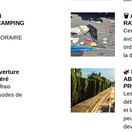
N
🗑
CAMPING
RA
Cer
PORAIRE
avo
or
la 
verture
🌿
éré
AB
PR
frais
Les
isodes de
déb
et 
peu
dev