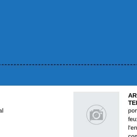
AR
TE
al
por
feu
l'e
co