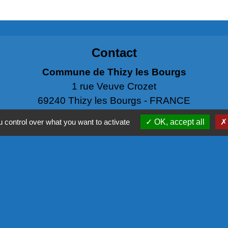
Contact
Commune de Thizy les Bourgs
1 rue Veuve Crozet
69240 Thizy les Bourgs - FRANCE
+33 4 74 64 65 90
 control over what you want to activate
OK, accept all
Contact par formulaire
NOS PA
COMMISSIO