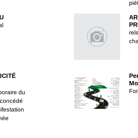
pié
U
AR
PR
al
rel
ch
ICITÉ
Pe
Mo
Fo
oraire du
 concédé
ifestation
anée