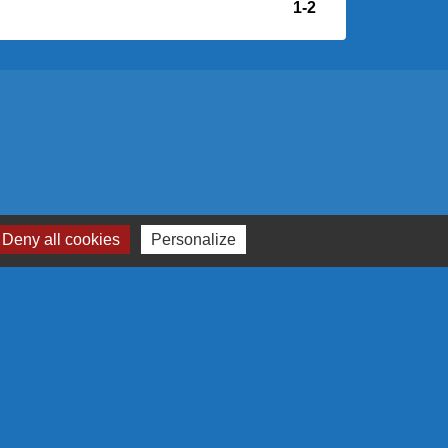
1
-2
Deny all cookies
Personalize
RTENAIRES
N EUROPÉENNE