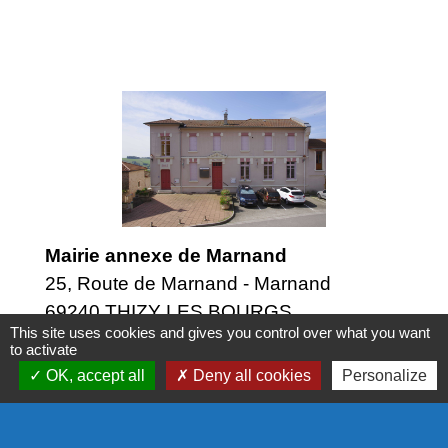
Mairie annexe de Marnand
25, Route de Marnand - Marnand
69240 THIZY LES BOURGS
This site uses cookies and gives you control over what you want
Tél. 04 74 64 05 63
to activate
Fax : 04 74 64 34 82
OK, accept all
Deny all cookies
Personalize
Mail :
contact@thizylesbourgs.fr