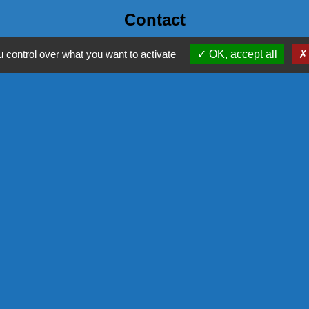
Contact
Commune de Thizy les Bourgs
 control over what you want to activate
OK, accept all
1 rue Veuve Crozet
69240 Thizy les Bourgs - FRANCE
+33 4 74 64 65 90
Contact par formulaire
NOS PA
COMMISSIO
L'EUROPE
COR - PRO