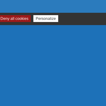
Deny all cookies
Personalize
RTENAIRES
N EUROPÉENNE
 S'ENGAGE EN RÉGION
GRAMME LEADER