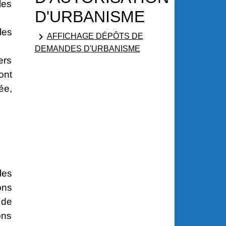
les
D'URBANISME
les
keyboard_arrow_right
AFFICHAGE DÉPÔTS DE
DEMANDES D'URBANISME
ers
ont
ée,
les
ons
 de
ons