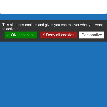
This site uses cookies and gives you control over what you want
Contact
to activate
OK, accept all
Deny all cookies
Personalize
Commune de Thizy les Bourgs
1 rue Veuve Crozet
69240 Thizy les Bourgs - FRANCE
+33 4 74 64 65 90
Contact par formulaire
Liens
PANNEAU POCKET