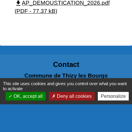
file_download
AP_DEMOUSTICATION_2026.pdf
(PDF - 77.37 kB)
Contact
Commune de Thizy les Bourgs
1 rue Veuve Crozet
This site uses cookies and gives you control over what you want
to activate
69240 Thizy les Bourgs - FRANCE
OK, accept all
Deny all cookies
Personalize
+33 4 74 64 65 90
Contact par formulaire