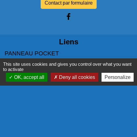
Contact par formulaire
Liens
PANNEAU POCKET
This site uses cookies and gives you control over what you want
NOS PARTENAIRES
to activate
OK, accept all
Deny all cookies
Personalize
COMMISSION EUROPÉENNE
L'EUROPE S'ENGAGE EN RÉGION
COR - PROGRAMME LEADER
LA RÉGION
Mentions légales
-
Politique de confidentialité
-