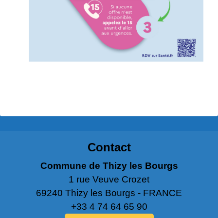
Contact
Commune de Thizy les Bourgs
1 rue Veuve Crozet
69240 Thizy les Bourgs - FRANCE
+33 4 74 64 65 90