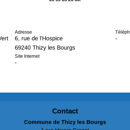
u
Adresse
Télép
Vert
6, rue de l'Hospice
-
69240 Thizy les Bourgs
Site Internet
-
Contact
Commune de Thizy les Bourgs