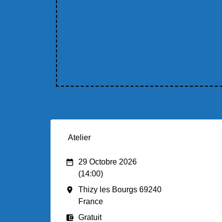
Atelier
date_range
29 Octobre 2026
(14:00)
room
Thizy les Bourgs 69240
France
account_balance_wallet
Gratuit