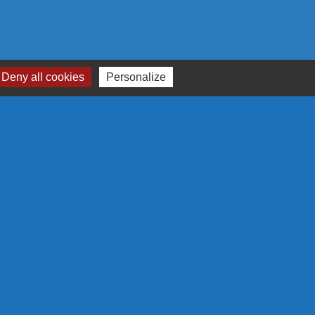
Deny all cookies
Personalize
RTENAIRES
N EUROPÉENNE
 S'ENGAGE EN RÉGION
GRAMME LEADER
LA RÉGION
-
Gestion des cookies