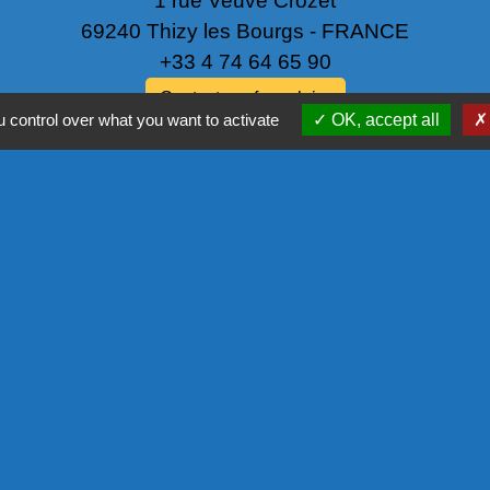
1 rue Veuve Crozet
69240 Thizy les Bourgs - FRANCE
+33 4 74 64 65 90
Contact par formulaire
 control over what you want to activate
OK, accept all
NOS PA
COMMISSIO
L'EUROPE
COR - PRO
tique de confidentialité
-
Accessibilité
-
Plan du site