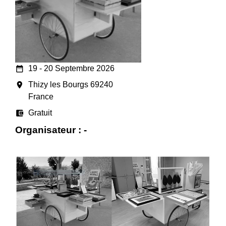
date_range
19 - 20 Septembre 2026
room
Thizy les Bourgs 69240
France
account_balance_wallet
Gratuit
Organisateur : -