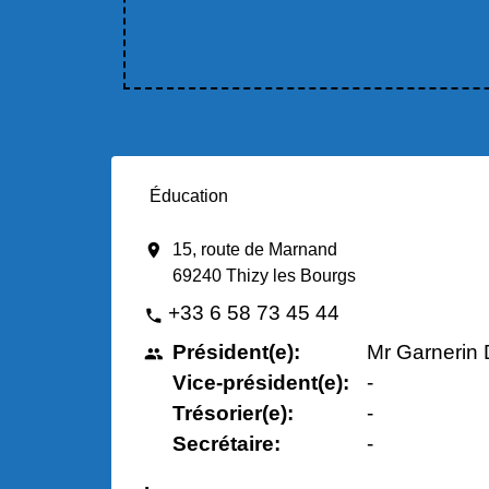
Éducation
location_on
15, route de Marnand
69240 Thizy les Bourgs
+33 6 58 73 45 44
phone
Président(e):
Mr Garnerin
people
Vice-président(e):
-
Trésorier(e):
-
Secrétaire:
-
.