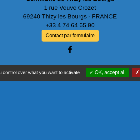
1 rue Veuve Crozet
69240 Thizy les Bourgs - FRANCE
+33 4 74 64 65 90
Contact par formulaire
 control over what you want to activate
OK, accept all
NOS PA
COMMISSIO
L'EUROPE
COR - PRO