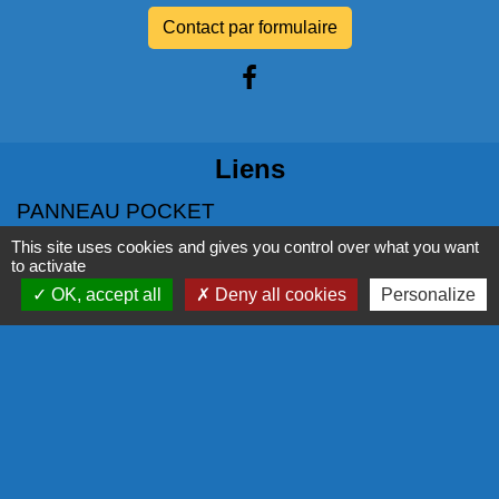
Contact par formulaire
Liens
PANNEAU POCKET
This site uses cookies and gives you control over what you want
NOS PARTENAIRES
to activate
OK, accept all
Deny all cookies
Personalize
COMMISSION EUROPÉENNE
L'EUROPE S'ENGAGE EN RÉGION
COR - PROGRAMME LEADER
LA RÉGION