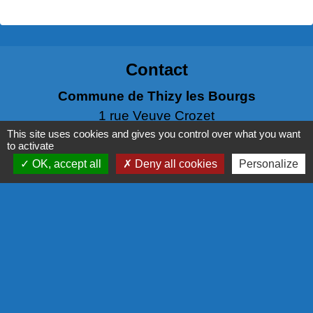
Contact
Commune de Thizy les Bourgs
1 rue Veuve Crozet
69240 Thizy les Bourgs - FRANCE
This site uses cookies and gives you control over what you want
to activate
+33 4 74 64 65 90
OK, accept all
Deny all cookies
Personalize
Contact par formulaire
Liens
PANNEAU POCKET