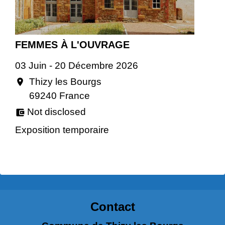
FEMMES À L'OUVRAGE
03 Juin - 20 Décembre 2026
Thizy les Bourgs
location_on
69240 France
Not disclosed
account_balance_wallet
Exposition temporaire
Contact