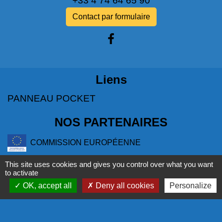
+33 4 74 64 65 90
Contact par formulaire
Liens
PANNEAU POCKET
NOS PARTENAIRES
COMMISSION EUROPÉENNE
L'EUROPE S'ENGAGE EN RÉGION
This site uses cookies and gives you control over what you want
to activate
COR - PROGRAMME LEADER
OK, accept all
Deny all cookies
Personalize
LA RÉGION