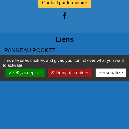
Contact par formulaire
Liens
PANNEAU POCKET
This site uses cookies and gives you control over what you want
NOS PARTENAIRES
to activate
OK, accept all
Deny all cookies
Personalize
COMMISSION EUROPÉENNE
L'EUROPE S'ENGAGE EN RÉGION
COR - PROGRAMME LEADER
LA RÉGION
Mentions légales
-
Politique de confidentialité
-