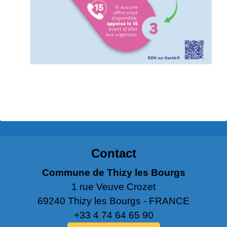
Contact
Commune de Thizy les Bourgs
1 rue Veuve Crozet
69240 Thizy les Bourgs - FRANCE
+33 4 74 64 65 90