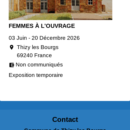
FEMMES À L'OUVRAGE
03 Juin - 20 Décembre 2026
Thizy les Bourgs
location_on
69240 France
Non communiqués
account_balance_wallet
Exposition temporaire
Contact