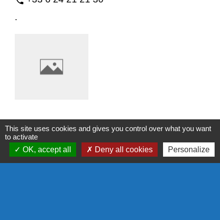
phone
.
Les Amis de la pétanque du mardi
This site uses cookies and gives you control over what you want
to activate
Sports
OK, accept all
Deny all cookies
Personalize
Mairie annexe de Bourg-de-Thizy - 68,
location_on
rue de la République
69240 Thizy les Bourgs
-
phone