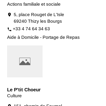
Actions familiale et sociale
5, place Rouget de L'Isle
location_on
69240 Thizy les Bourgs
+33 4 74 64 34 63
phone
Aide à Domicile - Portage de Repas
Le P'tit Choeur
Culture