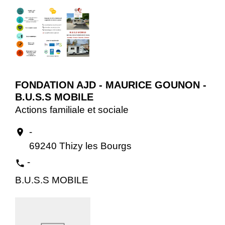
FONDATION AJD - MAURICE GOUNON -
B.U.S.S MOBILE
Actions familiale et sociale
-
location_on
69240 Thizy les Bourgs
-
phone
B.U.S.S MOBILE