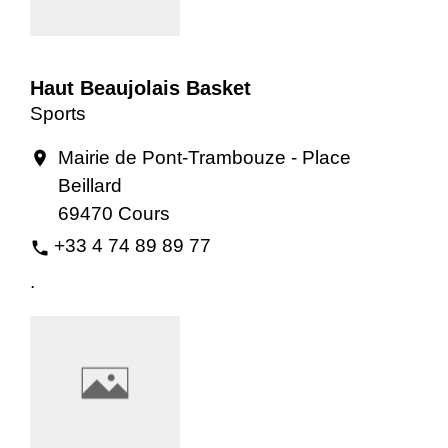
Haut Beaujolais Basket
Sports
Mairie de Pont-Trambouze - Place
location_on
Beillard
69470 Cours
+33 4 74 89 89 77
phone
.