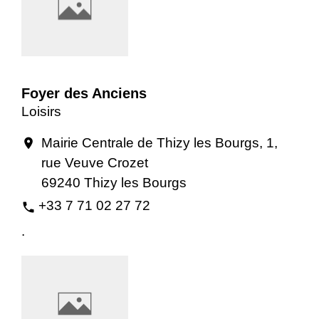
Foyer des Anciens
Loisirs
Mairie Centrale de Thizy les Bourgs, 1,
location_on
rue Veuve Crozet
69240 Thizy les Bourgs
+33 7 71 02 27 72
phone
.